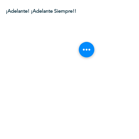
¡Adelante! ¡Adelante Siempre!!
(*) ADN@+6: ¡LA FE MUEVE MONTAÑAS!