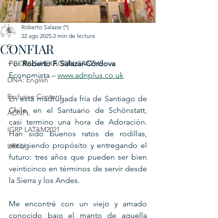
C
Roberto Salazar (*)
E
22 ago 2025
2 min de lectura
CONFIAR
S
+ BONUS HEXAGON GRAPHS
Por 
Roberto F. Salazar-Córdova
Economista – 
www.adnplus.co.uk
DNA: English
Exclusive Content
En esta madrugada fría de Santiago de 
Chile, en el Santuario de Schönstatt, 
ADNPL
casi termino una hora de Adoración. 
IGRP LATAM2021
Han sido buenos ratos de rodillas, 
recogiendo propósito y entregando el 
URKU
futuro: tres años que pueden ser bien 
veinticinco en términos de servir desde 
la Sierra y los Andes.
Me encontré con un viejo y amado 
conocido bajo el manto de aquella 