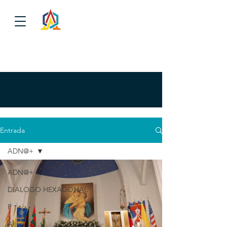
Entrada
ADN@+
ADN@+
DIALOGO HEXAGONAL
P
A