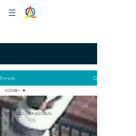
Entrada
ADN@+
ADN@+
DIALOGO HEXAGONAL
P
A