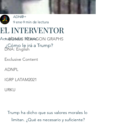
C
ADN@+
E
9 ene
9 min de lectura
EL INTERVENTOR
S
Actualizado:
10 ene
+ BONUS HEXAGON GRAPHS
¿Cómo le irá a Trump?
DNA: English
Exclusive Content
ADNPL
IGRP LATAM2021
URKU
Trump ha dicho que sus valores morales lo 
limitan. ¿Qué es necesario y suficiente?