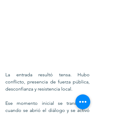
La entrada resultó tensa. Hubo 
conflicto, presencia de fuerza pública, 
desconfianza y resistencia local. 
Ese momento inicial se transformó 
cuando se abrió el diálogo y se activó 
una base de valores comunes. El 
respeto, la palabra empeñada, la 
noción de bien común y una ética 