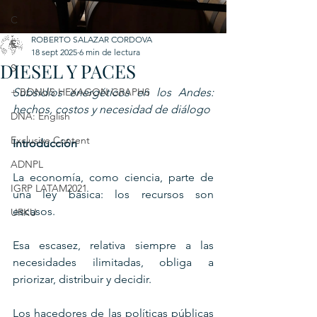
C
ROBERTO SALAZAR CORDOVA
E
18 sept 2025
6 min de lectura
DIESEL Y PACES
S
+ BONUS HEXAGON GRAPHS
Subsidios energéticos en los Andes: 
hechos, costos y necesidad de diálogo
DNA: English
Exclusive Content
Introducción
ADNPL
La economía, como ciencia, parte de 
IGRP LATAM2021
una ley básica: los recursos son 
escasos. 
URKU
Esa escasez, relativa siempre a las 
necesidades ilimitadas, obliga a 
priorizar, distribuir y decidir. 
Los hacedores de las políticas públicas 