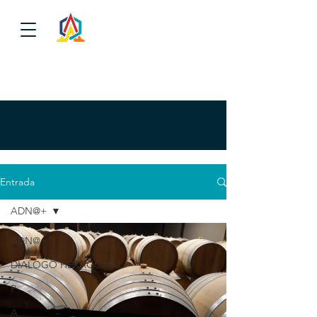
Entrada
ADN@+
ADN@+
DIALOGO HEXAGONAL
P
A