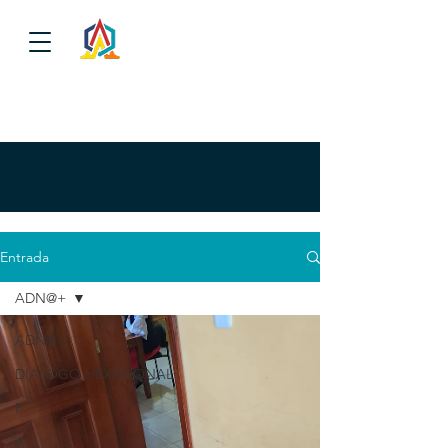
Entrada
ADN@+
ADN@+
DIALOGO HEXAGONAL
P
A