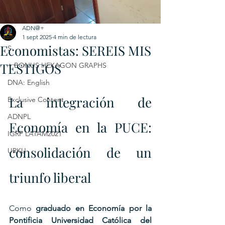
C
ADN@+
E
1 sept 2025
4 min de lectura
Economistas: SEREIS MIS
S
TESTIGOS
+ BONUS HEXAGON GRAPHS
DNA: English
La integración de 
Exclusive Content
ADNPL
Economía en la PUCE: 
IGRP LATAM2021
consolidación de un 
URKU
triunfo liberal
Como 
graduado en Economía por la 
Pontificia Universidad Católica del 