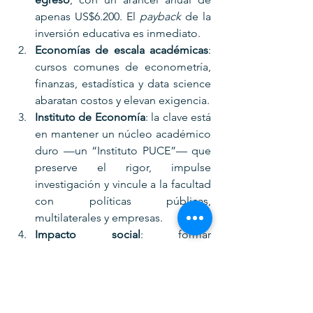
apenas US$6.200. El 
payback
 de la 
inversión educativa es inmediato.
Economías de escala académicas
: 
cursos comunes de econometría, 
finanzas, estadística y data science 
abaratan costos y elevan exigencia.
Instituto de Economía
: la clave está 
en mantener un núcleo académico 
duro —un “Instituto PUCE”— que 
preserve el rigor, impulse 
investigación y vincule a la facultad 
con políticas públicas, 
multilaterales y empresas.
Impacto social
: formar 
economistas con visión cuantitativa 
y aplicada permitirá responder a 
los grandes retos del Ecuador 
dolarizado: atraer inversión 