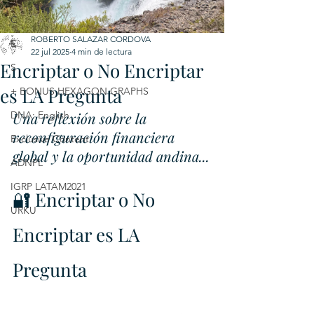
C
ROBERTO SALAZAR CORDOVA
E
22 jul 2025
4 min de lectura
Encriptar o No Encriptar
S
es LA Pregunta
+ BONUS HEXAGON GRAPHS
DNA: English
Una reflexión sobre la 
reconfiguración financiera 
Exclusive Content
global y la oportunidad andina...
ADNPL
IGRP LATAM2021
🔐 Encriptar o No 
URKU
Encriptar es LA 
Pregunta