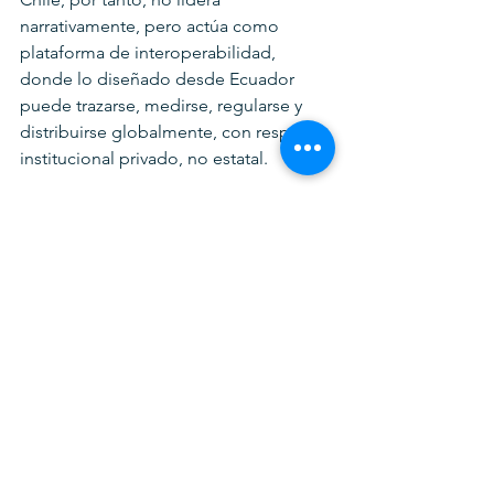
narrativamente, pero actúa como 
plataforma de interoperabilidad, 
donde lo diseñado desde Ecuador 
puede trazarse, medirse, regularse y 
distribuirse globalmente, con respaldo 
institucional privado, no estatal.
4. Los ANDES-8 frente al 
nuevo paradigma: 
tokenizar o perder 
soberanía
En este escenario, los países del 
bloque ANDES8 se dividen entre los 
que pueden emitir tokens respaldados 
con activos reales y los que aún están 