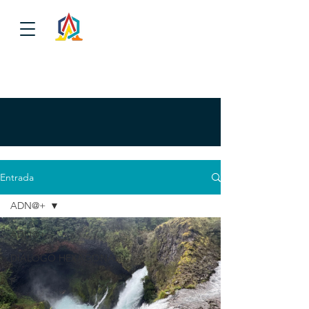
Entrada
ADN@+
ADN@+
DIALOGO HEXAGONAL
P
A