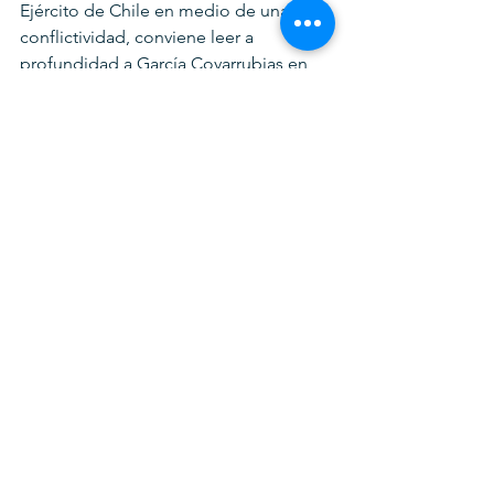
Ejército de Chile en medio de una gran 
conflictividad, conviene leer a 
profundidad a García Covarrubias en 
"El diplomático, el militar, el marino y 
el aviador... " 
(ver referencia abajo)
Hay, afortunadamente, un largo 
historial de formación frente a “la 
amenaza de conflictos” otrora 
proveniente de las acciones directas y 
encubiertas de la guerra fría mediante 
las cuales (desde la ex Unión Soviética 
de ese entonces) se “promocionaba en 
América Latina, Asia y África lo que 
ellos denominaron como «Guerras de 
Liberación Nacional»”.
Hoy, las cosas no deberían ser 
diferentes. La fuerza posiblemente se la 