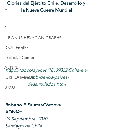
Glorias del Ejército Chile, Desarrollo y 
C
la Nueva Guerra Mundial
E
S
+ BONUS HEXAGON GRAPHS
DNA: English
Exclusive Content
ADNPL
https://docplayer.es/78139022-Chile-en-
el-club-de-los-paises-
IGRP LATAM2021
desarrollados.html
URKU
Roberto F. Salazar-Córdova
ADN@+
19 Septiembre, 2020
Santiago de Chile