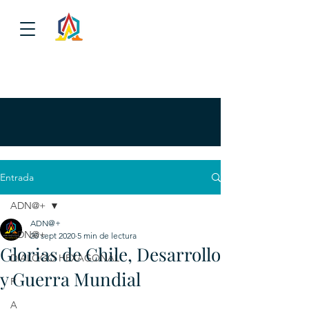
Entrada
ADN@+
ADN@+
ADN@+
20 sept 2020
5 min de lectura
Glorias de Chile, Desarrollo
DIALOGO HEXAGONAL
y Guerra Mundial
P
A