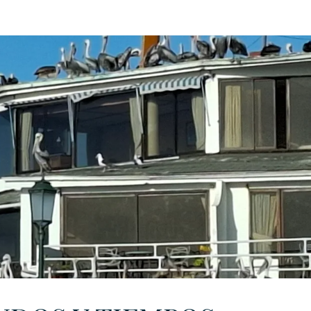
URKU
EXAGON GROUP
7. APP
LAT-AM/UK-GL