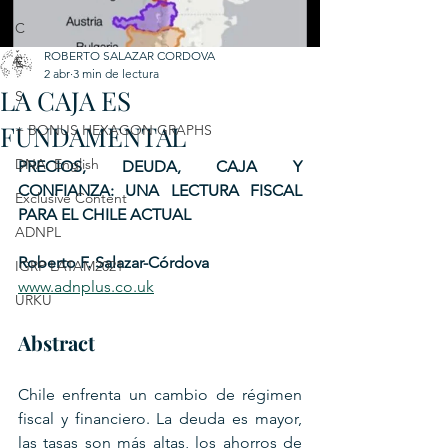
C
ROBERTO SALAZAR CORDOVA
E
2 abr
3 min de lectura
LA CAJA ES
S
FUNDAMENTAL
+ BONUS HEXAGON GRAPHS
DNA: English
PRECIOS, DEUDA, CAJA Y 
CONFIANZA: UNA LECTURA FISCAL 
Exclusive Content
PARA EL CHILE ACTUAL
ADNPL
Roberto F. Salazar-Córdova
IGRP LATAM2021
www.adnplus.co.uk
URKU
Abstract
Chile enfrenta un cambio de régimen 
fiscal y financiero. La deuda es mayor, 
las tasas son más altas, los ahorros de 