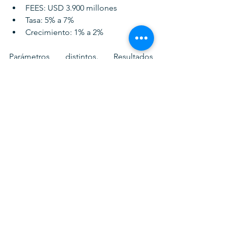
FEES: USD 3.900 millones
Tasa: 5% a 7%
Crecimiento: 1% a 2%
Parámetros distintos. Resultados 
distintos.
7. Señales de gestión y 
ajuste
La conducción actual, bajo el ministro 
Quiroz, muestra una orientación clara:
control de deuda
contención del gasto
énfasis en calidad del gasto
disciplina presupuestaria
señal explícita de reconstrucción 
de caja