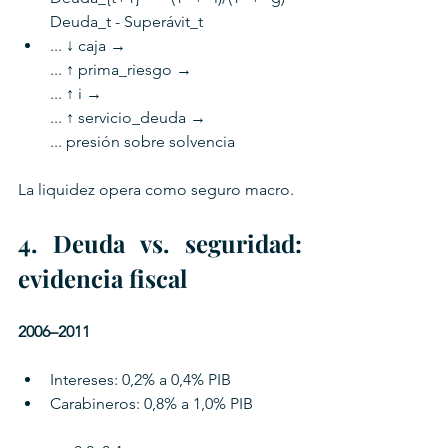
Deuda_t - Superávit_t
... ↓ caja → 
... ↑ prima_riesgo → 
... ↑ i → 
... ↑ servicio_deuda → 
... presión sobre solvencia
La liquidez opera como seguro macro.
4. Deuda vs. seguridad: 
evidencia fiscal
2006–2011
Intereses: 0,2% a 0,4% PIB
Carabineros: 0,8% a 1,0% PIB