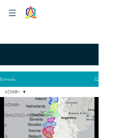
Entrada
ADN@+
ADN@+
DIALOGO HEXAGONAL
P
A