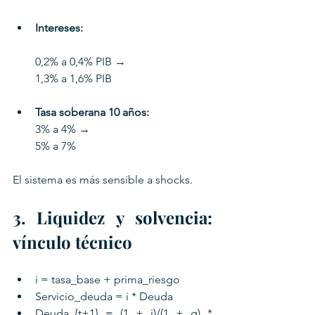
Intereses:
0,2% a 0,4% PIB → 
1,3% a 1,6% PIB
Tasa soberana 10 años:
3% a 4% → 
5% a 7%
El sistema es más sensible a shocks.
3. Liquidez y solvencia: 
vínculo técnico
i = tasa_base + prima_riesgo
Servicio_deuda = i * Deuda
Deuda_{t+1} = (1 + i)/(1 + g) * 