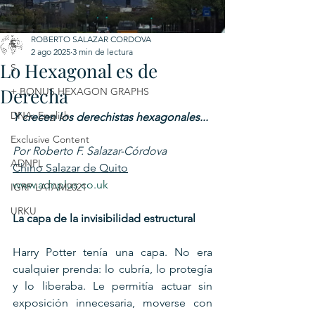
C
ROBERTO SALAZAR CORDOVA
E
2 ago 2025
3 min de lectura
Lo Hexagonal es de
S
Derecha
+ BONUS HEXAGON GRAPHS
DNA: English
Y crecen los derechistas hexagonales...
Exclusive Content
Por Roberto F. Salazar-Córdova
ADNPL
Chino Salazar de Quito
www.adnplus.co.uk
IGRP LATAM2021
URKU
La capa de la invisibilidad estructural
Harry Potter tenía una capa. No era 
cualquier prenda: lo cubría, lo protegía 
y lo liberaba. Le permitía actuar sin 
exposición innecesaria, moverse con 