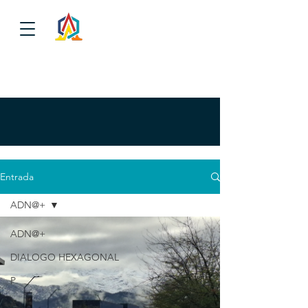
Entrada
ADN@+
ADN@+
DIALOGO HEXAGONAL
P
A