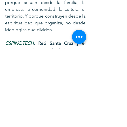
porque actúan desde la familia, la 
empresa, la comunidad, la cultura, el 
territorio. Y porque construyen desde la 
espiritualidad que organiza, no desde 
ideologías que dividen.
CSPINC.TECH
, Red Santa Cruz y el 
nuevo pacto de inversión de impacto
Bajo esa lógica nace CSPINC.TECH, 
una arquitectura digital y territorial que 
permite acelerar inversiones 
estructuradas bajo el modelo 
hexagonal. Junto con la Red Santa Cruz 
de Inversores de Impacto, ambas 
entidades permiten materializar un 
nuevo tipo de inversión pública-
privada-comunitaria-académica-
mediática-global que estructura pactos 