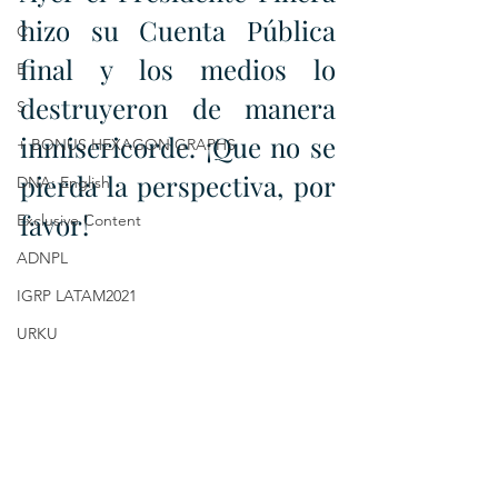
hizo su Cuenta Pública 
C
final y los medios lo 
E
destruyeron de manera 
S
inmisericorde. ¡Que no se 
+ BONUS HEXAGON GRAPHS
pierda la perspectiva, por 
DNA: English
favor!
Exclusive Content
ADNPL
IGRP LATAM2021
URKU