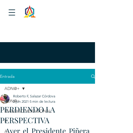
Entrada
ADN@+
Roberto F, Salazar Córdova
ADN@+
2 jun 2021
5 min de lectura
PERDIENDO LA
DIALOGO HEXAGONAL
PERSPECTIVA
P
Ayer el Presidente Piñera 
A