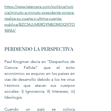
https://www.latercera.com/politica/noti
cia/minuto-a-minuto-presidente-pinera-
realiza-su-cuarta-y-ultima-cuenta-
publica/BZC54JLMERDYNBOMOQYITO
46NU/
PERDIENDO LA PERSPECTIVA
Paul Krugman decía en “Despachos de 
Ciencia Fallida” que el éxito 
económico es esquivo en los países en 
vías de desarrollo debido a los tre virus 
I-ésimos que atacan sus cuerpos 
sociales: I) Ignorancia; II) Intereses; iii) 
Ideología.
Cuando un país se coloca 