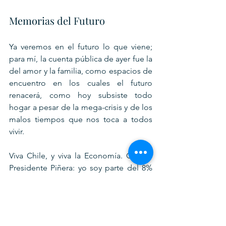
Memorias del Futuro
Ya veremos en el futuro lo que viene; 
para mí, la cuenta pública de ayer fue la 
del amor y la familia, como espacios de 
encuentro en los cuales el futuro 
renacerá, como hoy subsiste todo 
hogar a pesar de la mega-crisis y de los 
malos tiempos que nos toca a todos 
vivir.
Viva Chile, y viva la Economía. Gracias 
Presidente Piñera: yo soy parte del 8% 
que empatiza con Usted, y a mí, no me 
tiene que pedir disculpas, pues soy yo 
quien pide más bien disculpas a todos 
por no haber podido haber hecho más 