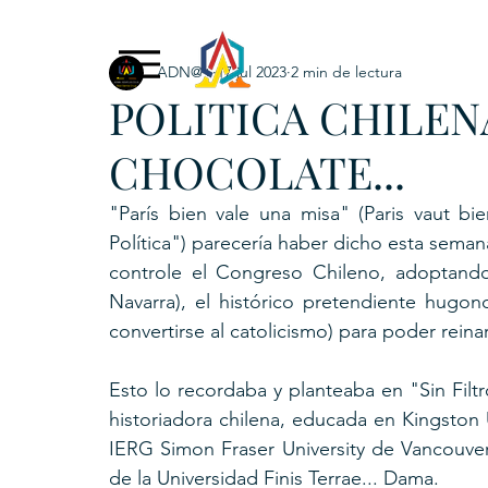
ADN@+
17 jul 2023
2 min de lectura
Exclusive Content
ADNPL
IGRP LATAM2021
POLITICA CHILEN
. URKU (Token)
5. CSPINC.TECH
6. H
CHOCOLATE...
"París bien vale una misa" (Paris vaut b
Política") parecería haber dicho esta seman
controle el Congreso Chileno, adoptando
Navarra), el histórico pretendiente hugono
convertirse al catolicismo) para poder rein
Esto lo recordaba y planteaba en "Sin Filt
historiadora chilena, educada en Kingston U
IERG Simon Fraser University de Vancouver
de la Universidad Finis Terrae... Dama. 