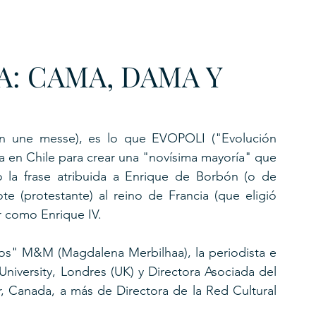
URKU
A: CAMA, DAMA Y
EXAGON GROUP
7. APP
LAT-AM/UK-GL
ien une messe),​ es lo que EVOPOLI ("Evolución 
a en Chile para crear una "novísima mayoría" que 
 la frase atribuida a Enrique de Borbón (o de 
te (protestante) al reino de Francia (que eligió 
ar como Enrique IV.
ros" M&M (Magdalena Merbilhaa), la periodista e 
niversity, Londres (UK) y Directora Asociada del 
, Canada, a más de Directora de la Red Cultural 