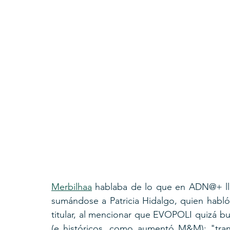
Merbilhaa
 hablaba de lo que en ADN@+ llam
sumándose a Patricia Hidalgo, quien habló
titular, al mencionar que EVOPOLI quizá bu
(e históricos, como aumentó M&M): "tran