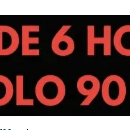
URKU
EXAGON GROUP
7. APP
LAT-AM/UK-GL