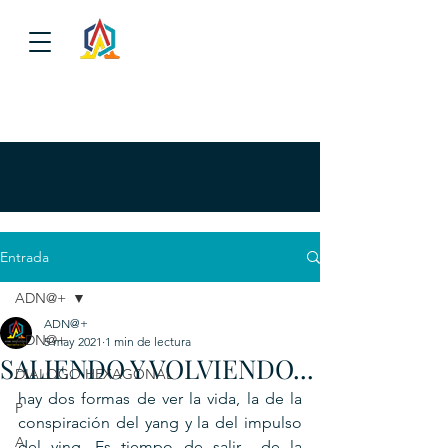
Entrada
ADN@+
ADN@+
ADN@+
5 may 2021
1 min de lectura
SALIENDO Y VOLVIENDO...
DIALOGO HEXAGONAL
hay dos formas de ver la vida, la de la 
P
conspiración del yang y la del impulso 
A
del ying. Es tiempo de salir  de la 