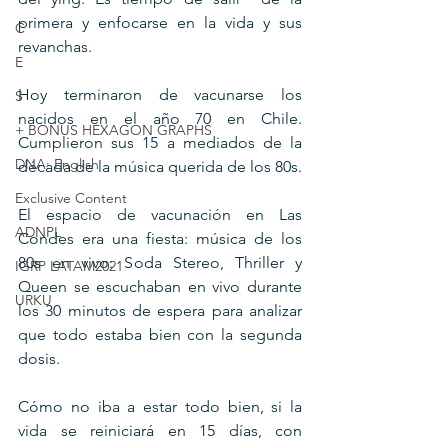
primera y enfocarse en la vida y sus 
C
revanchas.
E
Hoy terminaron de vacunarse los 
S
nacidos en el año 70 en Chile. 
+ BONUS HEXAGON GRAPHS
Cumplieron sus 15 a mediados de la 
DNA: English
década de la música querida de los 80s.
Exclusive Content
El espacio de vacunación en Las 
ADNPL
Condes era una fiesta: música de los 
80s en vivo: Soda Stereo, Thriller y 
IGRP LATAM2021
Queen se escuchaban en vivo durante 
URKU
los 30 minutos de espera para analizar 
que todo estaba bien con la segunda 
dosis. 
Cómo no iba a estar todo bien, si la 
vida se reiniciará en 15 días, con 