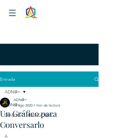
Entrada
ADN@+
ADN@+
ADN@+
11 ago 2020
1 min de lectura
Un Gráfico para
DIALOGO HEXAGONAL
Conversarlo
P
A