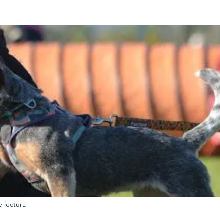
URKU
EXAGON GROUP
7. APP
LAT-AM/UK-GL
e lectura