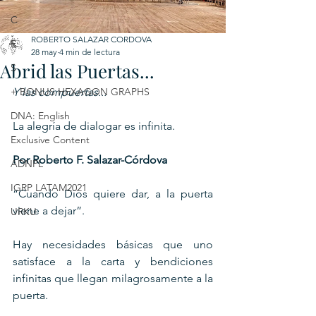
C
ROBERTO SALAZAR CORDOVA
E
28 may
4 min de lectura
Abrid las Puertas...
S
+ BONUS HEXAGON GRAPHS
Y las compuertas...
DNA: English
La alegría de dialogar es infinita.
Exclusive Content
Por Roberto F. Salazar-Córdova
ADNPL
IGRP LATAM2021
“Cuando Dios quiere dar, a la puerta 
viene a dejar”.
URKU
Hay necesidades básicas que uno 
satisface a la carta y bendiciones 
infinitas que llegan milagrosamente a la 
puerta.