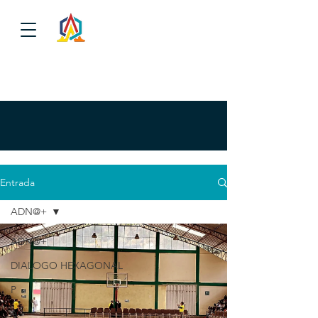
Entrada
ADN@+
ADN@+
DIALOGO HEXAGONAL
P
A