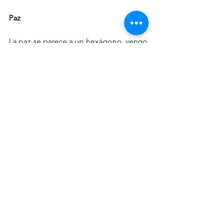
Paz
La paz se parece a un hexágono, vengo 
diciendo desde hace décadas, con 
mirada de abeja hacia su panal.
WWW.ADNPLUS.CO.UK