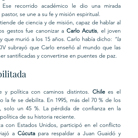
 Ese recorrido académico le dio una mirada 
pastor, se une a su fe y misión espiritual.
iende de ciencia y de misión, capaz de hablar al 
os gestos fue canonizar a 
Carlo Acutis
, el joven 
e y que murió a los 15 años. Carlo había dicho: 
“la 
XIV subrayó que Carlo enseñó al mundo que las 
ser santificadas y convertirse en puentes de paz.
bilitada
e y política con caminos distintos. 
Chile
 es el 
la fe se debilita. En 1995, más del 70 % de los 
3, solo un 45 %. La pérdida de confianza en la 
 política de su historia reciente.
a con Estados Unidos, participó en el conflicto 
iajó a 
Cúcuta
 para respaldar a Juan Guaidó y 