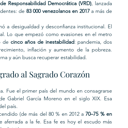
 de Responsabilidad Democrática (VRD)
, lanzada 
edentes: de 
83 000 venezolanos en 2017
 a más de 
Ese contexto de presión migratoria se sumó a desigualdad y desconfianza institucional. El 
social. Lo que empezó como evasiones en el metro 
o de 
cinco años de inestabilidad
: pandemia, dos 
crecimiento, inflación y aumento de la pobreza. 
terna y aún busca recuperar estabilidad.
grado al Sagrado Corazón
ta. Fue el primer país del mundo en consagrarse 
de Gabriel García Moreno en el siglo XIX. Esa 
el país.
cendido (de más del 80 % en 2012 a 
70–75 % en 
e aferrada a la fe. Esa fe es hoy el escudo más 