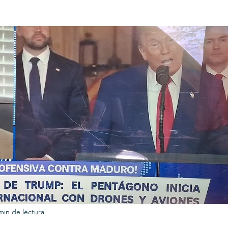
URKU
EXAGON GROUP
7. APP
LAT-AM/UK-GL
min de lectura