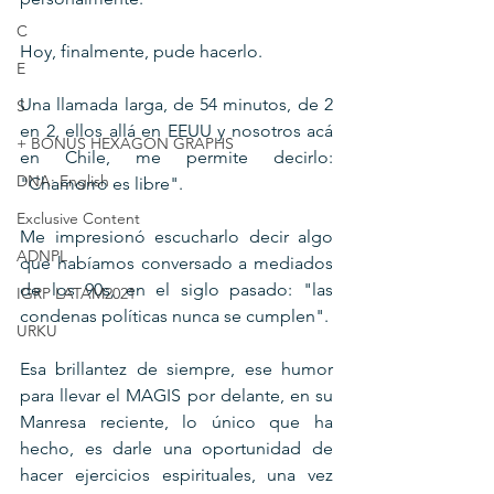
C
Hoy, finalmente, pude hacerlo.
E
Una llamada larga, de 54 minutos, de 2 
S
en 2, ellos allá en EEUU y nosotros acá 
+ BONUS HEXAGON GRAPHS
en Chile, me permite decirlo: 
DNA: English
"Chamorro es libre".
Exclusive Content
Me impresionó escucharlo decir algo 
ADNPL
que habíamos conversado a mediados 
de los 90s, en el siglo pasado: "las 
IGRP LATAM2021
condenas políticas nunca se cumplen".
URKU
Esa brillantez de siempre, ese humor 
para llevar el MAGIS por delante, en su 
Manresa reciente, lo único que ha 
hecho, es darle una oportunidad de 
hacer ejercicios espirituales, una vez 