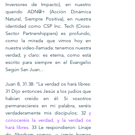
Inversores de Impacto), en nuestro 
querido ADN@+ (Acción Dinámica 
Natural, Siempre Positiva), en nuestra 
identidad como CSP Inc. Tech (Cross-
Sector Partnershippers) es profundo, 
como la mirada que vimos hoy en 
nuestra video-llamada: tenemos nuestra 
verdad, y claro: es eterna, como está 
escrito para siempre en el Evangelio 
Según San Juan...
Juan 8, 31.38: "La verdad os hará libres: 
31 Dijo entonces Jesús a los judíos que 
habían creído en él: Si vosotros 
permaneciereis en mi palabra, seréis 
verdaderamente mis discípulos; 32 
y 
conoceréis la verdad, y la verdad os 
hará libres
. 33 Le respondieron: Linaje 
de Abraham somos, y jamás hemos 