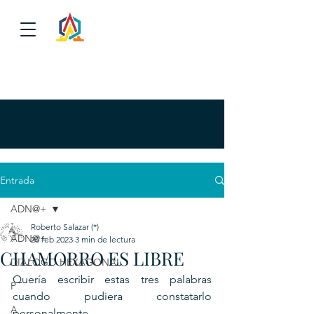
Entrada
ADN@+
Roberto Salazar (*)
ADN@+
20 feb 2023
3 min de lectura
CHAMORRO ES LIBRE
DIALOGO HEXAGONAL
Quería escribir estas tres palabras 
P
cuando pudiera constatarlo 
A
personalmente.