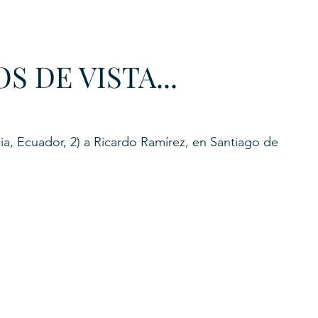
URKU
S DE VISTA...
EXAGON GROUP
7. APP
LAT-AM/UK-GL
a, Ecuador, 2) a Ricardo Ramírez, en Santiago de 