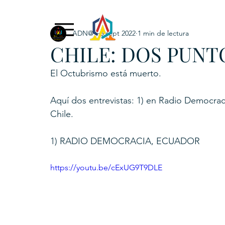
ADN@+
6 sept 2022
1 min de lectura
Exclusive Content
ADNPL
IGRP LATAM2021
CHILE: DOS PUNTO
. URKU (Token)
5. CSPINC.TECH
6. H
El Octubrismo está muerto.
Aquí dos entrevistas: 1) en Radio Democraci
Chile.
1) RADIO DEMOCRACIA, ECUADOR
https://youtu.be/cExUG9T9DLE