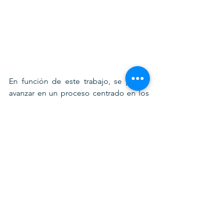
En función de este trabajo, se puede 
avanzar en un proceso centrado en los 
siguientes elementos:
A la hora de definir una lógica de 
acción micro, para construir este 