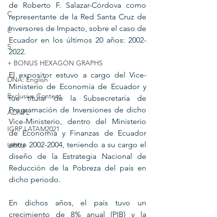
de Roberto F. Salazar-Córdova como 
C
representante de la Red Santa Cruz de 
Inversores de Impacto, sobre el caso de 
E
Ecuador en los últimos 20 años: 2002-
S
2022.
+ BONUS HEXAGON GRAPHS
El expositor estuvo a cargo del Vice-
DNA: English
Ministerio de Economía de Ecuador y 
Exclusive Content
fue titular de la Subsecretaría de 
Programación de Inversiones de dicho 
ADNPL
Vice-Ministerio, dentro del Ministerio 
IGRP LATAM2021
de Economía y Finanzas de Ecuador 
entre 2002-2004, teniendo a su cargo el 
URKU
diseño de la Estrategia Nacional de 
Reducción de la Pobreza del país en 
dicho periodo.
En dichos años, el país tuvo un 
crecimiento de 8% anual (PIB) y la 