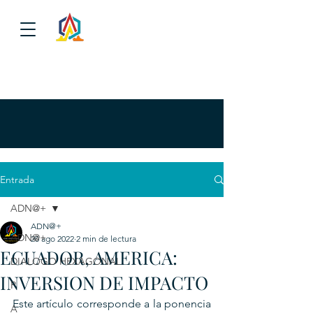
Entrada
ADN@+
ADN@+
ADN@+
20 ago 2022
2 min de lectura
ECUADOR, AMERICA:
DIALOGO HEXAGONAL
INVERSION DE IMPACTO
P
Este artículo corresponde a la ponencia 
A