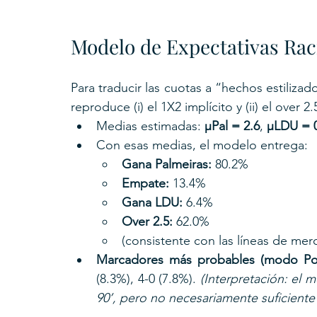
Modelo de Expectativas Rac
Para traducir las cuotas a “hechos estilizad
reproduce (i) el 1X2 implícito y (ii) el over 
Medias estimadas: 
μPal = 2.6
, 
μLDU = 
Con esas medias, el modelo entrega:
Gana Palmeiras:
 80.2%
Empate:
 13.4%
Gana LDU:
 6.4%
Over 2.5:
 62.0%
(consistente con las líneas de mer
Marcadores más probables (modo Poi
(8.3%), 4-0 (7.8%). 
(Interpretación: el 
90’, pero no necesariamente suficiente p