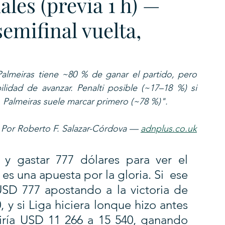
ales (previa 1 h) —
emifinal vuelta,
Palmeiras tiene ~80 % de ganar el partido, pero 
idad de avanzar. Penalti posible (~17–18 %) si 
 Palmeiras suele marcar primero (~78 %)".
Por Roberto F. Salazar-Córdova — 
adnplus.co.uk
y gastar 777 dólares para ver el 
es una apuesta por la gloria. Si  ese 
SD 777 apostando a la victoria de 
 y si Liga hiciera lonque hizo antes 
biría USD 11 266 a 15 540, ganando 