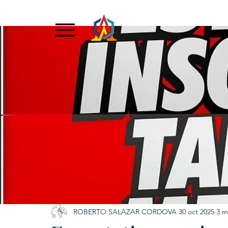
Exclusive Content
ADNPL
IGRP LATAM2021
. URKU (Token)
5. CSPINC.TECH
6. H
ROBERTO SALAZAR CORDOVA
30 oct 2025
3 m