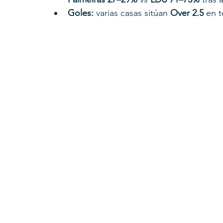
Goles:
 varias casas sitúan 
Over 2.5
 en t