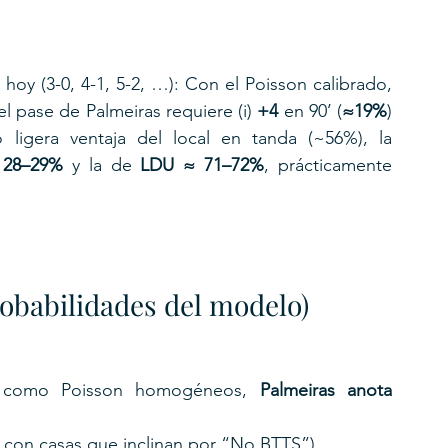
 hoy (3-0, 4-1, 5-2, …): Con el Poisson calibrado, 
l pase de Palmeiras requiere (i) 
+4
 en 90’ (
≈19%
) 
, y suponiendo ligera ventaja del local en tanda (~56%), la 
≈ 28–29%
 y la de 
LDU ≈ 71–72%
, prácticamente 
robabilidades del modelo)
 como Poisson homogéneos, 
Palmeiras anota 
e con casas que inclinan por “No BTTS”).