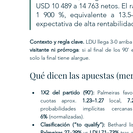
USD 10 489 a 14 763 netos. El ra
1 900 %, equivalente a 13.5–1
expectativa de alta rentabilid
Contexto y regla clave.
 LDU llega 3-0 arriba
visitante ni prórroga
: si al final de los 90
solo la final tiene alargue.
Qué dicen las apuestas (mer
1X2 del partido (90’):
 Palmeiras fav
cuotas aprox. 
1.23–1.27
 local, 
7.
probabilidades implícitas cerca
6%
 (normalizadas).
Clasificación (“to qualify”):
 Bethard li
Palmeiras 27–29%
 vs 
LDU 71–73%
 tras 