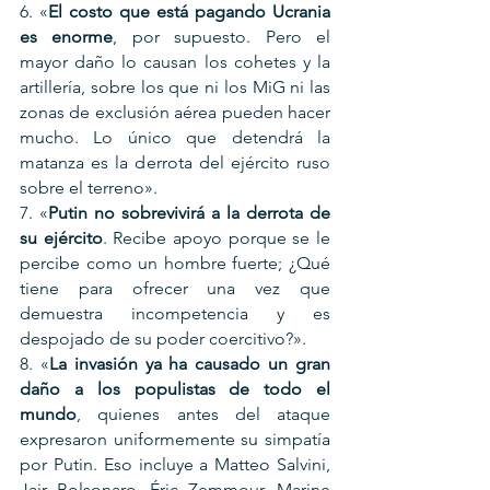
6. «
El costo que está pagando Ucrania 
es enorme
, por supuesto. Pero el 
mayor daño lo causan los cohetes y la 
artillería, sobre los que ni los MiG ni las 
zonas de exclusión aérea pueden hacer 
mucho. Lo único que detendrá la 
matanza es la derrota del ejército ruso 
sobre el terreno».
7. «
Putin no sobrevivirá a la derrota de 
su ejército
. Recibe apoyo porque se le 
percibe como un hombre fuerte; ¿Qué 
tiene para ofrecer una vez que 
demuestra incompetencia y es 
despojado de su poder coercitivo?».
8. «
La invasión ya ha causado un gran 
daño a los populistas de todo el 
mundo
, quienes antes del ataque 
expresaron uniformemente su simpatía 
por Putin. Eso incluye a Matteo Salvini, 
Jair Bolsonaro, Éric Zemmour, Marine 