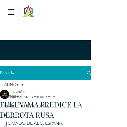
Entrada
ADN@+
ADN@+
ADN@+
18 mar 2022
3 min de lectura
FUKUYAMA PREDICE LA
DIALOGO HEXAGONAL
DERROTA RUSA
P
TOMADO DE ABC, ESPAÑA:
A