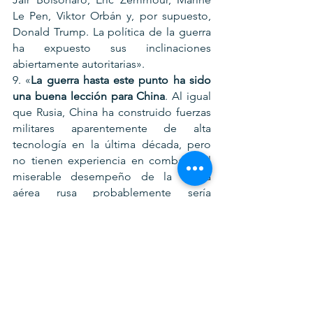
Le Pen, Viktor Orbán y, por supuesto, 
Donald Trump. La política de la guerra 
ha expuesto sus inclinaciones 
abiertamente autoritarias».
9. «
La guerra hasta este punto ha sido 
una buena lección para China
. Al igual 
que Rusia, China ha construido fuerzas 
militares aparentemente de alta 
tecnología en la última década, pero 
no tienen experiencia en combate. El 
miserable desempeño de la fuerza 
aérea rusa probablemente sería 
replicado por la Fuerza Aérea del 
Ejército Popular de Liberación, que 
tampoco tiene experiencia en la 
gestión de operaciones aéreas 
complejas. Podemos esperar que los 
líderes chinos no se engañen a sí 
mismos en cuanto a sus propias 