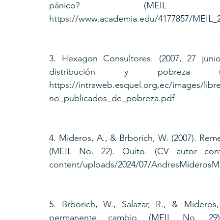
pánico? (MEIL 
https://www.academia.edu/4177857/MEIL_
3. Hexagon Consultores. (2007, 27 junio)
distribución y pobreza (
https://intraweb.esquel.org.ec/images/lib
no_publicados_de_pobreza.pdf 
4. Mideros, A., & Brborich, W. (2007). Rem
(MEIL No. 22). Quito. (CV autor confi
content/uploads/2024/07/AndresMiderosMo
5. Brborich, W., Salazar, R., & Mideros
permanente cambio (MEIL No. 29). Q