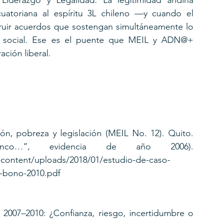
iderazgo y Legalidad. La legitimidad andina 
toriana al espíritu 3L chileno —y cuando el 
truir acuerdos que sostengan simultáneamente lo 
o y social. Ese es el puente que MEIL y ADN@+ 
ción liberal.
ón, pobreza y legislación (MEIL No. 12). Quito. 
anco…”, evidencia de año 2006). 
-content/uploads/2018/01/estudio-de-caso-
s-bono-2010.pdf 
 2007–2010: ¿Confianza, riesgo, incertidumbre o 