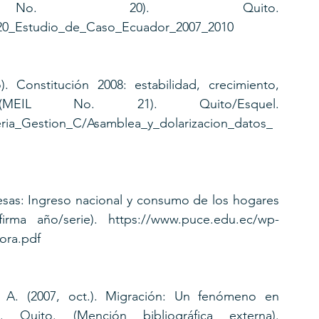
No. 20). Quito. 
20_Estudio_de_Caso_Ecuador_2007_2010 
. Constitución 2008: estabilidad, crecimiento, 
MEIL No. 21). Quito/Esquel. 
reria_Gestion_C/Asamblea_y_dolarizacion_datos_
esas: Ingreso nacional y consumo de los hogares 
rma año/serie). https://www.puce.edu.ec/wp-
ra.pdf 
, A. (2007, oct.). Migración: Un fenómeno en 
uito. (Mención bibliográfica externa). 