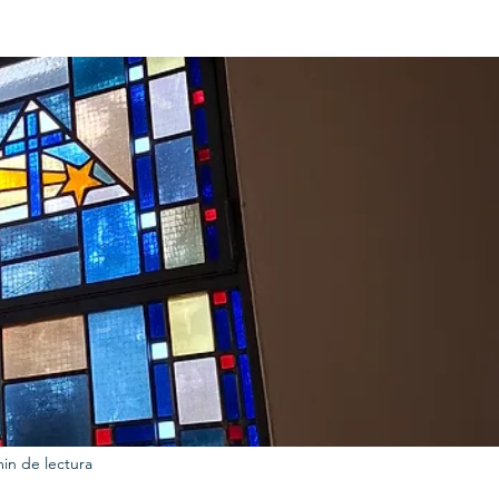
URKU
EXAGON GROUP
7. APP
LAT-AM/UK-GL
min de lectura