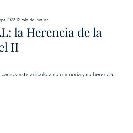
ept 2022
12 min de lectura
URKU
la Herencia de la
EXAGON GROUP
7. APP
LAT-AM/UK-GL
l II
icamos este artículo a su memoria y su herencia.