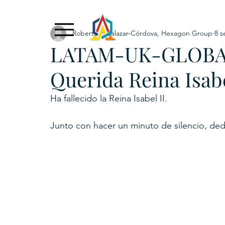
Roberto F. Salazar-Córdova, Hexagon Group
8 s
Exclusive Content
ADNPL
IGRP LATAM2021
LATAM-UK-GLOBAL: 
. URKU (Token)
5. CSPINC.TECH
6. H
Querida Reina Isabe
Ha fallecido la Reina Isabel II.
Junto con hacer un minuto de silencio, ded