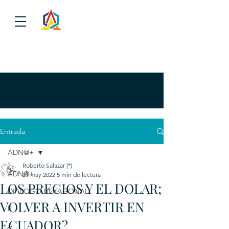
Entrada
ADN@+
Roberto Salazar (*)
ADN@+
21 may 2022
5 min de lectura
LOS PRECIOS Y EL DOLAR;
DIALOGO HEXAGONAL
VOLVER A INVERTIR EN
P
ECUADOR?
A