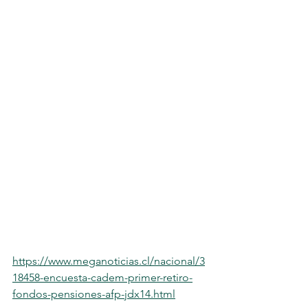
https://www.meganoticias.cl/nacional/3
18458-encuesta-cadem-primer-retiro-
fondos-pensiones-afp-jdx14.html