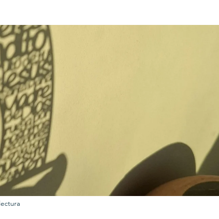
URKU
EXAGON GROUP
7. APP
LAT-AM/UK-GL
lectura