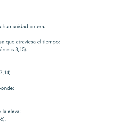
la humanidad entera.
sa que atraviesa el tiempo:
nesis 3,15).
7,14).
ponde:
 la eleva:
6).