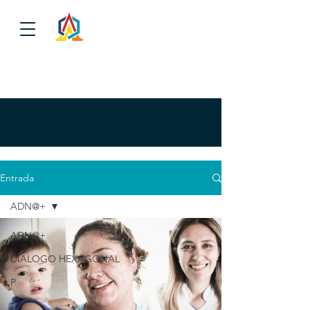
Entrada
ADN@+
ADN@+
DIALOGO HEXAGONAL
P
A