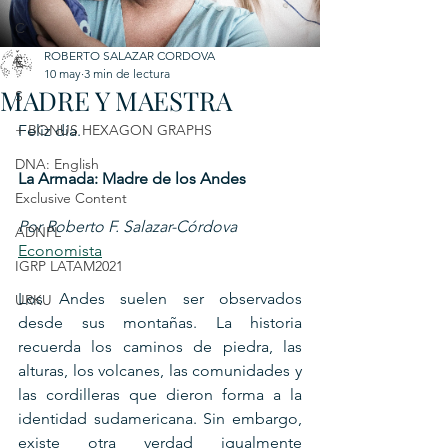
C
ROBERTO SALAZAR CORDOVA
E
10 may
3 min de lectura
MADRE Y MAESTRA
S
+ BONUS HEXAGON GRAPHS
Feliz día.
DNA: English
La Armada: Madre de los Andes
Exclusive Content
Por Roberto F. Salazar-Córdova
ADNPL
Economista
IGRP LATAM2021
Los Andes suelen ser observados 
URKU
desde sus montañas. La historia 
recuerda los caminos de piedra, las 
alturas, los volcanes, las comunidades y 
las cordilleras que dieron forma a la 
identidad sudamericana. Sin embargo, 
existe otra verdad igualmente 