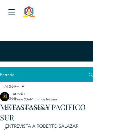
Entrada
ADN@+
ADN@+
ADN@+
12 ene 2024
1 min de lectura
METASTASIS Y PACIFICO
DIALOGO HEXAGONAL
SUR
P
ENTREVISTA A ROBERTO SALAZAR 
A