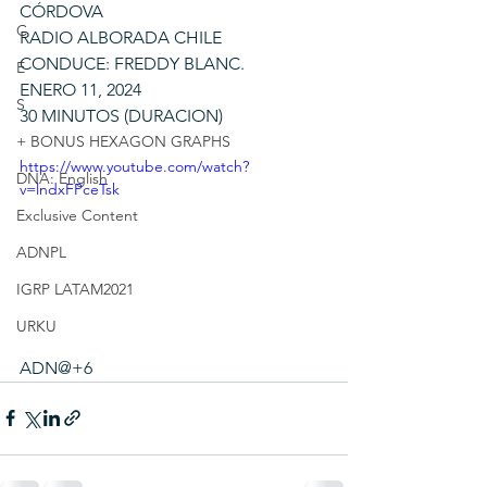
CÓRDOVA
C
RADIO ALBORADA CHILE
CONDUCE: FREDDY BLANC.
E
ENERO 11, 2024
S
30 MINUTOS (DURACION)
+ BONUS HEXAGON GRAPHS
https://www.youtube.com/watch?
DNA: English
v=lndxFPceTsk
Exclusive Content
ADNPL
IGRP LATAM2021
URKU
ADN@+6