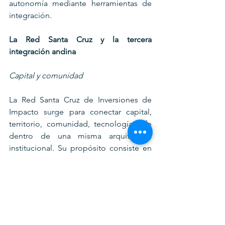
autonomía mediante herramientas de 
integración.
La Red Santa Cruz y la tercera 
integración andina
Capital y comunidad
La Red Santa Cruz de Inversiones de 
Impacto surge para conectar capital, 
territorio, comunidad, tecnología y fe 
dentro de una misma arquitectura 
institucional. Su propósito consiste en 
movilizar recursos hacia procesos de 
desarrollo definidos por las propias 
comunidades. La inversión deja de 
observar únicamente retornos 
financieros y comienza a incorporar 
resultados territoriales.