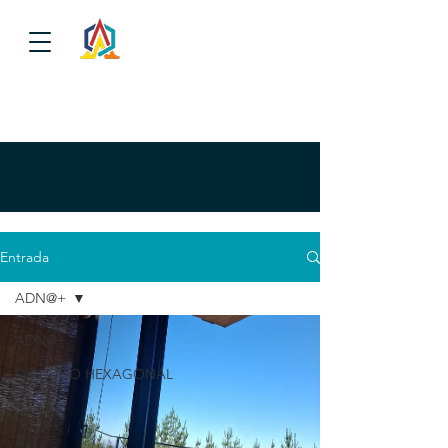
Entrada
ADN@+
ADN@+
DIALOGO HEXAGONAL
P
A