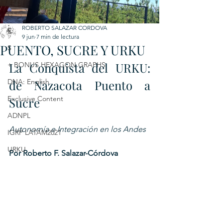
C
ROBERTO SALAZAR CORDOVA
E
9 jun
7 min de lectura
PUENTO, SUCRE Y URKU
S
La Conquista del URKU: 
+ BONUS HEXAGON GRAPHS
DNA: English
de Nazacota Puento a 
Exclusive Content
Sucre
ADNPL
Autonomía e Integración en los Andes
IGRP LATAM2021
URKU
Por Roberto F. Salazar-Córdova