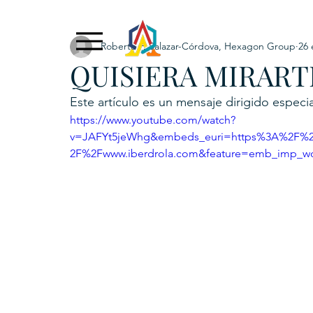
Roberto F. Salazar-Córdova, Hexagon Group
26 
Exclusive Content
ADNPL
IGRP LATAM2021
QUISIERA MIRARTE
. URKU (Token)
5. CSPINC.TECH
6. H
Este artículo es un mensaje dirigido especi
https://www.youtube.com/watch?
v=JAFYt5jeWhg&embeds_euri=https%3A%2F%2
2F%2Fwww.iberdrola.com&feature=emb_imp_w