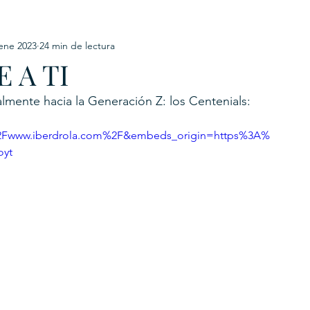
ene 2023
24 min de lectura
URKU
 A TI
EXAGON GROUP
7. APP
LAT-AM/UK-GL
almente hacia la Generación Z: los Centenials:
Fwww.iberdrola.com%2F&embeds_origin=https%3A%
oyt