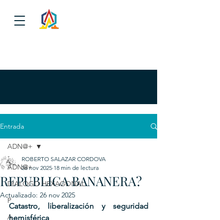
Entrada
ADN@+
ROBERTO SALAZAR CORDOVA
ADN@+
26 nov 2025
18 min de lectura
REPUBLICA BANANERA?
DIALOGO HEXAGONAL
Actualizado:
26 nov 2025
P
Catastro, liberalización y seguridad 
A
hemisférica