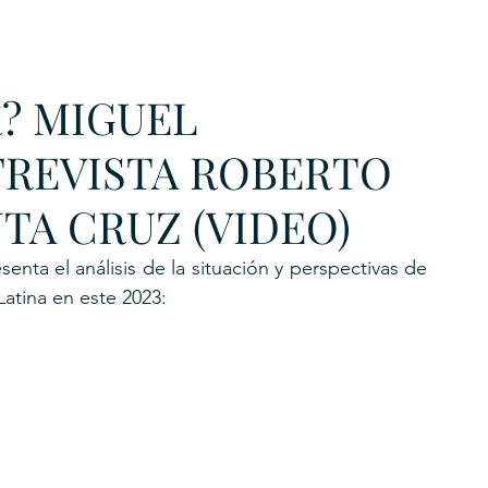
URKU
R? MIGUEL
EXAGON GROUP
7. APP
LAT-AM/UK-GL
TREVISTA ROBERTO
TA CRUZ (VIDEO)
enta el análisis de la situación y perspectivas de 
atina en este 2023: