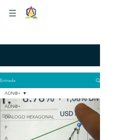
Entrada
ADN@+
ADN@+
DIALOGO HEXAGONAL
P
A