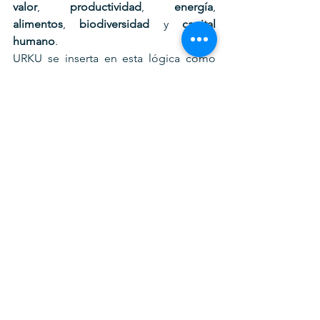
valor
, 
productividad
, 
energía
, 
alimentos
, 
biodiversidad
 y 
capital 
humano
.
URKU se inserta en esta lógica como 
infraestructura de valor
, diseñada para 
fijar capital en los Andes y transformar 
territorio en ventaja competitiva.
Salida del keynesianismo: 
de países a estrategia 
continental
Tanto 
Argentina
 como 
Siria
 ilustran un 
mismo desplazamiento: 
salir del 
keynesianismo operativo
 como 
organizador principal. La transición se 
expresa como abandono de la primacía 