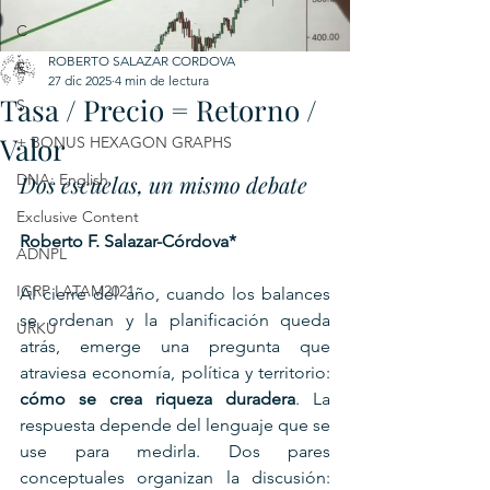
C
ROBERTO SALAZAR CORDOVA
E
27 dic 2025
4 min de lectura
Tasa / Precio = Retorno /
S
Valor
+ BONUS HEXAGON GRAPHS
DNA: English
Dos escuelas, un mismo debate
Exclusive Content
Roberto F. Salazar-Córdova*
ADNPL
IGRP LATAM2021
Al cierre del año, cuando los balances 
se ordenan y la planificación queda 
URKU
atrás, emerge una pregunta que 
atraviesa economía, política y territorio: 
cómo se crea riqueza duradera
. La 
respuesta depende del lenguaje que se 
use para medirla. Dos pares 
conceptuales organizan la discusión: 